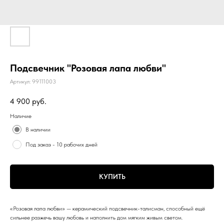
Подсвечник "Розовая лапа любви"
Артикул:
99111003
4 900
руб.
Наличие
В наличии
Под заказ - 10 рабочих дней
КУПИТЬ
«Розовая лапа любви» — керамический подсвечник-талисман, способный ещё
сильнее разжечь вашу любовь и наполнить дом мягким живым светом.