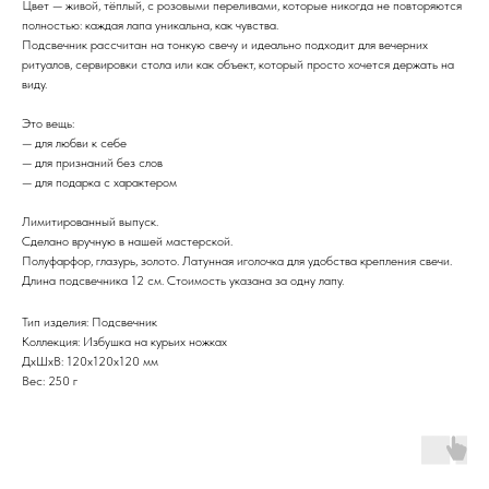
Цвет — живой, тёплый, с розовыми переливами, которые никогда не повторяются
полностью: каждая лапа уникальна, как чувства.
Подсвечник рассчитан на тонкую свечу и идеально подходит для вечерних
ритуалов, сервировки стола или как объект, который просто хочется держать на
виду.
Это вещь:
— для любви к себе
— для признаний без слов
— для подарка с характером
Лимитированный выпуск.
Сделано вручную в нашей мастерской.
Полуфарфор, глазурь, золото. Латунная иголочка для удобства крепления свечи.
Длина подсвечника 12 см. Стоимость указана за одну лапу.
Тип изделия: Подсвечник
Коллекция: Избушка на курьих ножках
ДxШxВ: 120x120x120 мм
Вес: 250 г