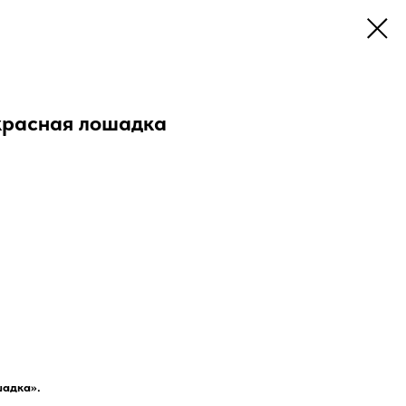
красная лошадка
шадка».