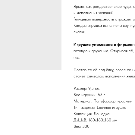
Яркая, как рождественское чудо, 
и исполнения желаний.
Глянцевая поверхность отражает о
Каждая игрушка выполнена вручну
сказки.
Игрушка упакована в фирменн
готовую к вручению. Открывая её,
год.
Поставьте её под ёлку, повесьте 
станет символом исполнения жела
Размер: 9,5 см
Вес игрушки: 65 г
Материал: Полуфарфор, красный п
Тип изделия: Елочная игрушка
Коллекция: Лошадка
ДxШxВ: 160x160x160 мм
Вес: 300 г