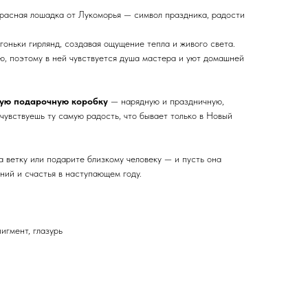
красная лошадка от Лукоморья — символ праздника, радости
гоньки гирлянд, создавая ощущение тепла и живого света.
ю, поэтому в ней чувствуется душа мастера и уют домашней
ую подарочную коробку
— нарядную и праздничную,
 чувствуешь ту самую радость, что бывает только в Новый
на ветку или подарите близкому человеку — и пусть она
ний и счастья в наступающем году.
игмент, глазурь