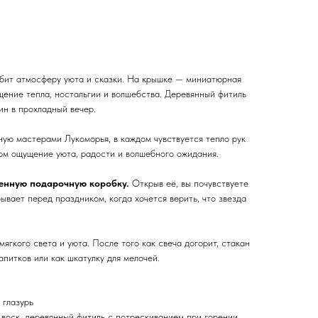
любит атмосферу уюта и сказки. На крышке — миниатюрная
щение тепла, ностальгии и волшебства. Деревянный фитиль
ин в прохладный вечер.
ную мастерами Лукоморья, в каждом чувствуется тепло рук
дом ощущение уюта, радости и волшебного ожидания.
менную подарочную коробку.
Открыв её, вы почувствуете
бывает перед праздником, когда хочется верить, что звезда
ягкого света и уюта. После того как свеча догорит, стакан
питков или как шкатулку для мелочей.
 глазурь
воск, деревянный фитиль с потрескиванием при горении