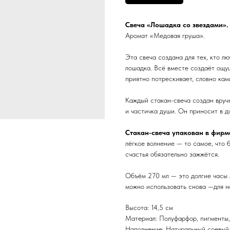
Свеча «Лошадка со звездами».
Аромат «Медовая груша».
Эта свеча создана для тех, кто 
лошадка. Всё вместе создаёт ощу
приятно потрескивает, словно кам
Каждый стакан-свеча создан вруч
и частичка души. Он приносит в 
Стакан-свеча упакован в фир
лёгкое волнение — то самое, что 
счастья обязательно зажжётся.
Объём 270 мл — это долгие часы м
можно использовать снова —для на
Высота: 14,5 см
Материал: Полуфарфор, пигменты,
Наполнение: Натуральный соевый 