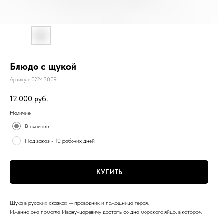
Блюдо с щукой
Артикул:
02243009
12 000
руб.
Наличие
В наличии
Под заказ - 10 рабочих дней
КУПИТЬ
Щука в русских сказках — проводник и помощница героя.
Именно она помогла Ивану-царевичу достать со дна морского яйцо, в котором