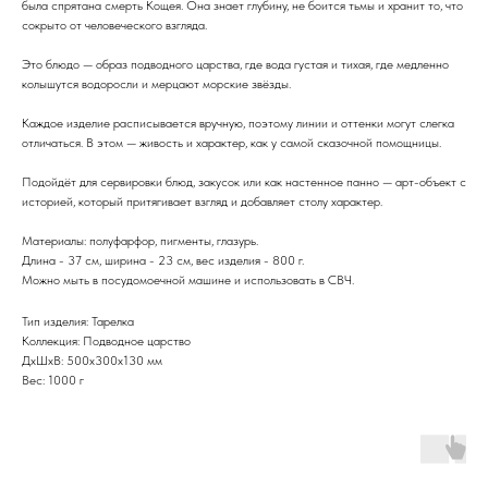
была спрятана смерть Кощея. Она знает глубину, не боится тьмы и хранит то, что
сокрыто от человеческого взгляда.
Это блюдо — образ подводного царства, где вода густая и тихая, где медленно
колышутся водоросли и мерцают морские звёзды.
Каждое изделие расписывается вручную, поэтому линии и оттенки могут слегка
отличаться. В этом — живость и характер, как у самой сказочной помощницы.
Подойдёт для сервировки блюд, закусок или как настенное панно — арт-объект с
историей, который притягивает взгляд и добавляет столу характер.
Материалы: полуфарфор, пигменты, глазурь.
Длина - 37 см, ширина - 23 см, вес изделия - 800 г.
Можно мыть в посудомоечной машине и использовать в СВЧ.
Тип изделия: Тарелка
Коллекция: Подводное царство
ДxШxВ: 500x300x130 мм
Вес: 1000 г