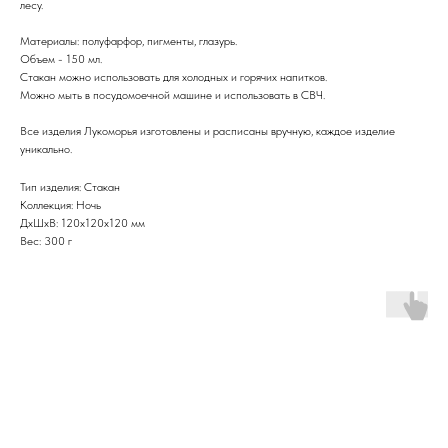
лесу.
Материалы: полуфарфор, пигменты, глазурь.
Объем - 150 мл.
Стакан можно использовать для холодных и горячих напитков.
Можно мыть в посудомоечной машине и использовать в СВЧ.
Все изделия Лукоморья изготовлены и расписаны вручную, каждое изделие
уникально.
Тип изделия: Стакан
Коллекция: Ночь
ДxШxВ: 120x120x120 мм
Вес: 300 г