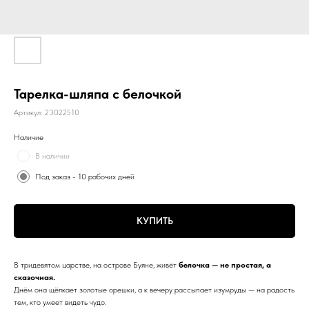
Тарелка-шляпа с белочкой
Артикул:
23022510
Наличие
В наличии
Под заказ - 10 рабочих дней
КУПИТЬ
В тридевятом царстве, на острове Буяне, живёт
белочка — не простая, а
сказочная.
Днём она щёлкает золотые орешки, а к вечеру рассыпает изумруды — на радость
тем, кто умеет видеть чудо.