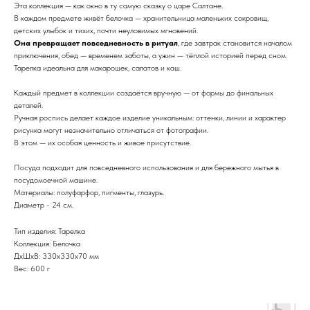
Эта коллекция — как окно в ту самую сказку о царе Салтане.
В каждом предмете живёт белочка — хранительница маленьких сокровищ,
детских улыбок и тихих, почти неуловимых мгновений.
Она превращает повседневность в ритуал
, где завтрак становится началом
приключения, обед — временем заботы, а ужин — тёплой историей перед сном.
Тарелка идеальна для макарошек, салатов и каш.
Каждый предмет в коллекции создаётся вручную — от формы до финальных
деталей.
Ручная роспись делает каждое изделие уникальным: оттенки, линии и характер
рисунка могут незначительно отличаться от фотографии.
В этом — их особая ценность и живое присутствие.
Посуда подходит для повседневного использования и для бережного мытья в
посудомоечной машине.
Материалы: полуфарфор, пигменты, глазурь.
Диаметр - 24 см.
Тип изделия: Тарелка
Коллекция: Белочка
ДxШxВ: 330x330x70 мм
Вес: 600 г