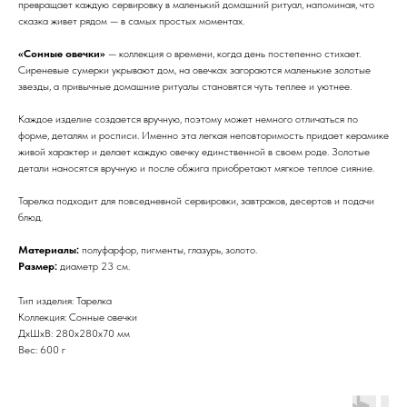
превращает каждую сервировку в маленький домашний ритуал, напоминая, что
сказка живет рядом — в самых простых моментах.
«Сонные овечки»
— коллекция о времени, когда день постепенно стихает.
Сиреневые сумерки укрывают дом, на овечках загораются маленькие золотые
звезды, а привычные домашние ритуалы становятся чуть теплее и уютнее.
Каждое изделие создается вручную, поэтому может немного отличаться по
форме, деталям и росписи. Именно эта легкая неповторимость придает керамике
живой характер и делает каждую овечку единственной в своем роде. Золотые
детали наносятся вручную и после обжига приобретают мягкое теплое сияние.
Тарелка подходит для повседневной сервировки, завтраков, десертов и подачи
блюд.
Материалы:
полуфарфор, пигменты, глазурь, золото.
Размер:
диаметр 23 см.
Тип изделия: Тарелка
Коллекция: Сонные овечки
ДxШxВ: 280x280x70 мм
Вес: 600 г