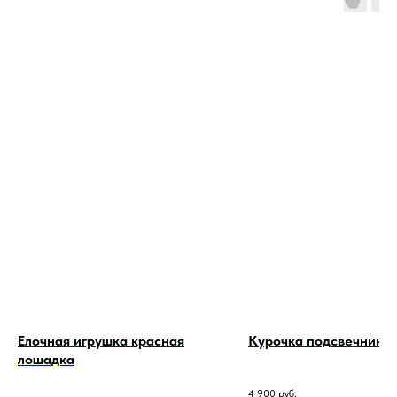
Елочная игрушка красная
Курочка подсвечник
лошадка
4 900
руб.