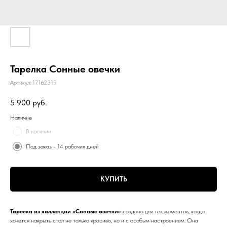
Тарелка Сонные овечки
Артикул:
17162319
5 900
руб.
Наличие
В наличии
Под заказ - 14 рабочих дней
КУПИТЬ
Тарелка из коллекции «Сонные овечки»
создана для тех моментов, когда
хочется накрыть стол не только красиво, но и с особым настроением. Она