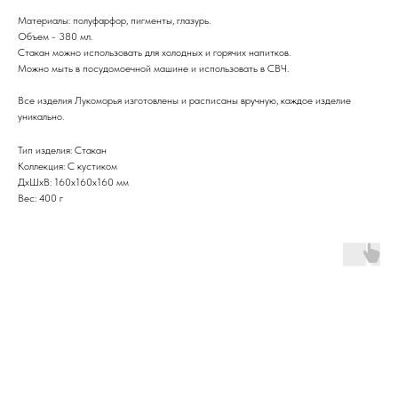
Материалы: полуфарфор, пигменты, глазурь.
Объем - 380 мл.
Стакан можно использовать для холодных и горячих напитков.
Можно мыть в посудомоечной машине и использовать в СВЧ.
Все изделия Лукоморья изготовлены и расписаны вручную, каждое изделие
уникально.
Тип изделия: Стакан
Коллекция: С кустиком
ДxШxВ: 160x160x160 мм
Вес: 400 г