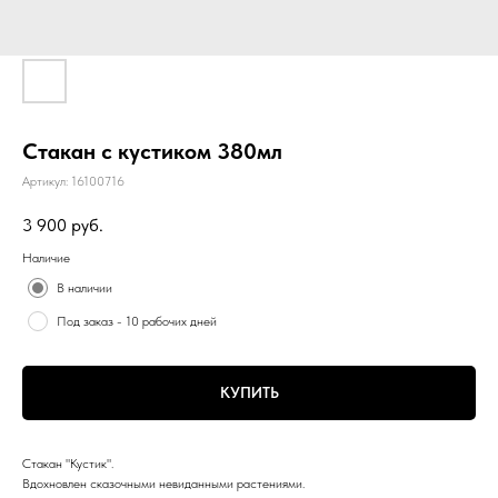
Стакан с кустиком 380мл
Артикул:
16100716
3 900
руб.
Наличие
В наличии
Под заказ - 10 рабочих дней
КУПИТЬ
Стакан "Кустик".
Вдохновлен сказочными невиданными растениями.