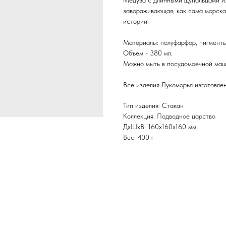
Медуза с длинными щупальцами из
завораживающая, как сама морская
истории.
Материалы: полуфарфор, пигменты,
Объем - 380 мл.
Можно мыть в посудомоечной маш
Все изделия Лукоморья изготовлен
Тип изделия: Стакан
Коллекция: Подводное царство
ДxШxВ: 160x160x160 мм
Вес: 400 г