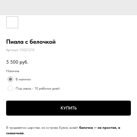
Пиала с белочкой
Артикул:
15021210
5 500
руб.
Наличие
В наличии
Под заказ - 10 рабочих дней
КУПИТЬ
В тридевятом царстве, на острове Буяне, живёт
белочка — не простая, а
сказочная.