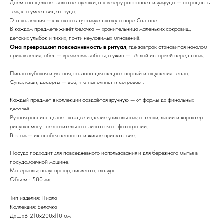
Днём она щёлкает золотые орешки, а к вечеру рассыпает изумруды — на радость
тем, кто умеет видеть чудо.
Эта коллекция — как окно в ту самую сказку о царе Салтане.
В каждом предмете живёт белочка — хранительница маленьких сокровищ,
детских улыбок и тихих, почти неуловимых мгновений.
Она превращает повседневность в ритуал
, где завтрак становится началом
приключения, обед — временем заботы, а ужин — тёплой историей перед сном.
Пиала глубокая и уютная, создана для щедрых порций и ощущения тепла.
Супы, каши, десерты — всё, что наполняет и согревает.
Каждый предмет в коллекции создаётся вручную — от формы до финальных
деталей.
Ручная роспись делает каждое изделие уникальным: оттенки, линии и характер
рисунка могут незначительно отличаться от фотографии.
В этом — их особая ценность и живое присутствие.
Посуда подходит для повседневного использования и для бережного мытья в
посудомоечной машине.
Материалы: полуфарфор, пигменты, глазурь.
Объем - 580 мл.
Тип изделия: Пиала
Коллекция: Белочка
ДxШxВ: 210x200x110 мм